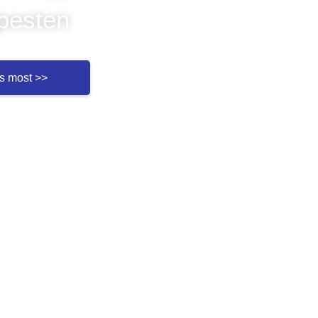
pesten
s most >>