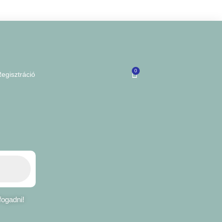
0
egisztráció
fogadni!