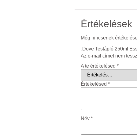
Értékelések
Még nincsenek értékelése
„Dove Testápló 250ml Esse
Az e-mail címet nem tess
A te értékelésed
*
Értékelésed
*
Név
*