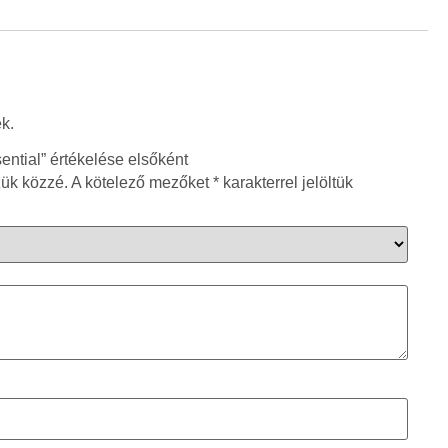
k.
ntial” értékelése elsőként
zük közzé.
A kötelező mezőket
*
karakterrel jelöltük