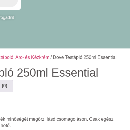
fogadni!
tápoló, Arc- és Kézkrém
/ Dove Testápló 250ml Essential
pló 250ml Essential
(0)
mék minőségét megőrzi lásd csomagoláson. Csak egész
lhető.