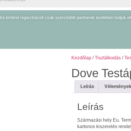
ra történő regisztrációt csak szerződött partnerek esetében tudjuk el
Kezdőlap
/
Tisztálkodás
/
Tes
Dove Testá
Leírás
Vélemények 
Leírás
Származási hely Eu. Ter
kartonos kiszerelés rende