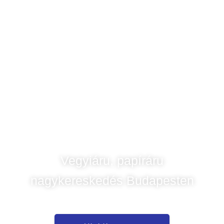
Vegyiáru, papíráru
nagykereskedés Budapesten