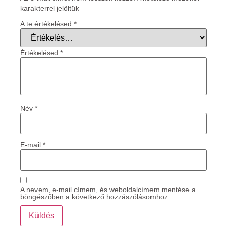
karakterrel jelöltük
A te értékelésed
*
Értékelésed
*
Név
*
E-mail
*
A nevem, e-mail címem, és weboldalcímem mentése a
böngészőben a következő hozzászólásomhoz.