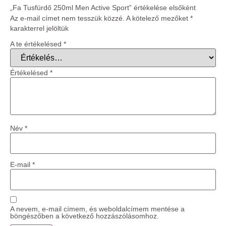
„Fa Tusfürdő 250ml Men Active Sport” értékelése elsőként
Az e-mail címet nem tesszük közzé.
A kötelező mezőket
*
karakterrel jelöltük
A te értékelésed
*
Értékelésed
*
Név
*
E-mail
*
A nevem, e-mail címem, és weboldalcímem mentése a
böngészőben a következő hozzászólásomhoz.