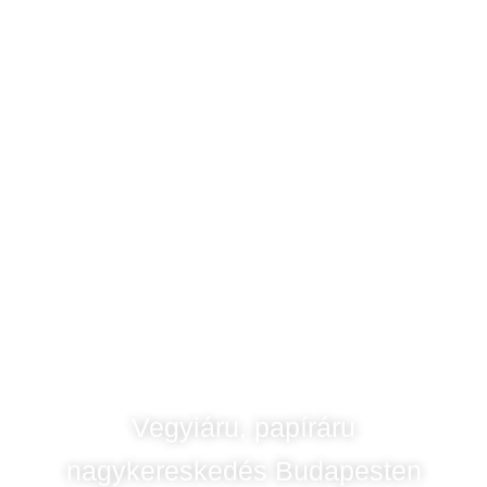
Vegyiáru, papíráru
nagykereskedés Budapesten