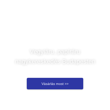
Vegyiáru, papíráru
nagykereskedés Budapesten
Vásárlás most >>