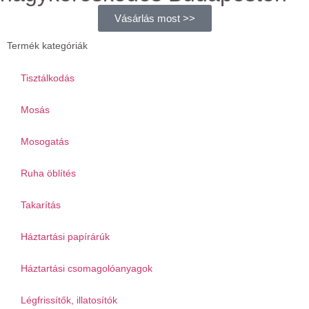
Vásárlás most >>
Termék kategóriák
Tisztálkodás
Mosás
Mosogatás
Ruha öblítés
Takarítás
Háztartási papírárúk
Háztartási csomagolóanyagok
Légfrissítők, illatosítók