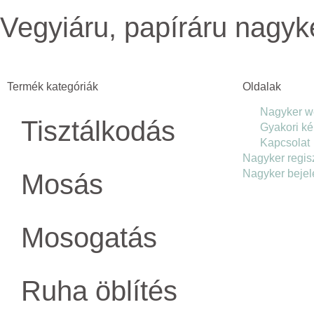
Vegyiáru, papíráru nagy
Termék kategóriák
Oldalak
Nagyker w
Tisztálkodás
Gyakori k
Kapcsolat
Nagyker regis
Nagyker bejel
Mosás
Mosogatás
Ruha öblítés