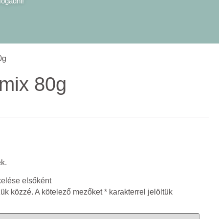
fogadni!
0g
rmix 80g
k.
kelése elsőként
zük közzé.
A kötelező mezőket
*
karakterrel jelöltük