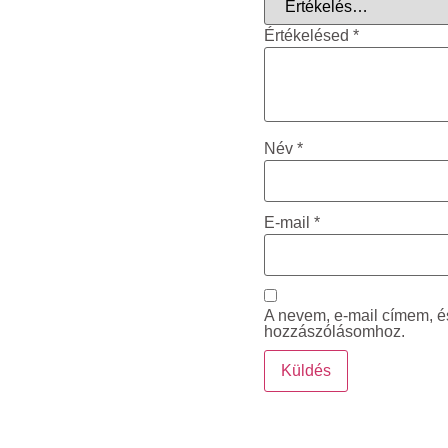
Értékelésed
*
Név
*
E-mail
*
A nevem, e-mail címem, 
hozzászólásomhoz.