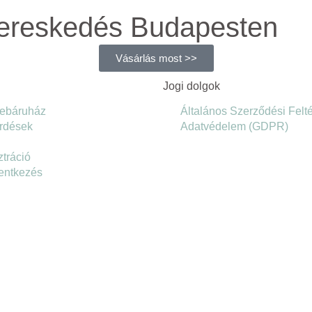
kereskedés Budapesten
Vásárlás most >>
Jogi dolgok
ebáruház
Általános Szerződési Felté
érdések
Adatvédelem (GDPR)
ztráció
entkezés