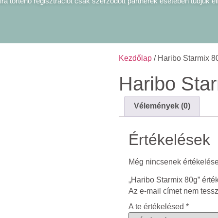
ra történő regisztrációt csak szerződött partnerek esetében tudjuk el
Kezdőlap
/ Haribo Starmix 8
Haribo Sta
Vélemények (0)
Értékelések
Még nincsenek értékelése
„Haribo Starmix 80g” érté
Az e-mail címet nem tess
A te értékelésed
*