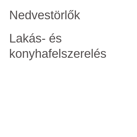
Nedvestörlők
Lakás- és
konyhafelszerelés
Rovar- és
rágcsálóírtók
Egyéb
© 2022 vegyis.hu | Minden jog fenntartva!