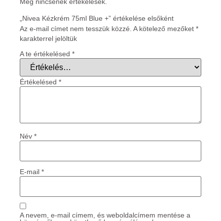
Még nincsenek értékelések.
„Nivea Kézkrém 75ml Blue +” értékelése elsőként
Az e-mail címet nem tesszük közzé.
A kötelező mezőket
*
karakterrel jelöltük
A te értékelésed
*
Értékelésed
*
Név
*
E-mail
*
A nevem, e-mail címem, és weboldalcímem mentése a