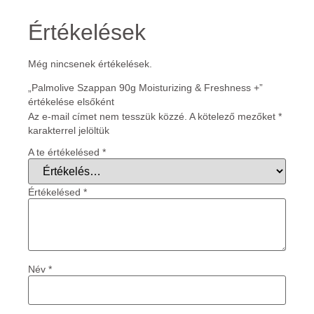
Értékelések
Még nincsenek értékelések.
„Palmolive Szappan 90g Moisturizing & Freshness +”
értékelése elsőként
Az e-mail címet nem tesszük közzé.
A kötelező mezőket
*
karakterrel jelöltük
A te értékelésed
*
Értékelésed
*
Név
*