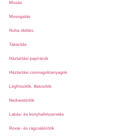
Mosás
Mosogatás
Ruha öblítés
Takarítás
Háztartási papírárúk
Háztartási csomagolóanyagok
Légfrissítők, illatosítók
Nedvestörlők
Lakás- és konyhafelszerelés
Rovar- és rágcsálóírtók