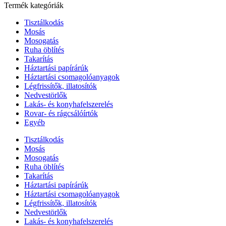
Termék kategóriák
Tisztálkodás
Mosás
Mosogatás
Ruha öblítés
Takarítás
Háztartási papírárúk
Háztartási csomagolóanyagok
Légfrissítők, illatosítók
Nedvestörlők
Lakás- és konyhafelszerelés
Rovar- és rágcsálóírtók
Egyéb
Tisztálkodás
Mosás
Mosogatás
Ruha öblítés
Takarítás
Háztartási papírárúk
Háztartási csomagolóanyagok
Légfrissítők, illatosítók
Nedvestörlők
Lakás- és konyhafelszerelés