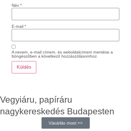
Név
*
E-mail
*
A nevem, e-mail címem, és weboldalcímem mentése a
böngészőben a következő hozzászólásomhoz.
Vegyiáru, papíráru
nagykereskedés Budapesten
Vásárlás most >>