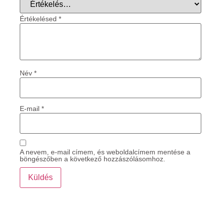
Értékelésed
*
Név
*
E-mail
*
A nevem, e-mail címem, és weboldalcímem mentése a
böngészőben a következő hozzászólásomhoz.