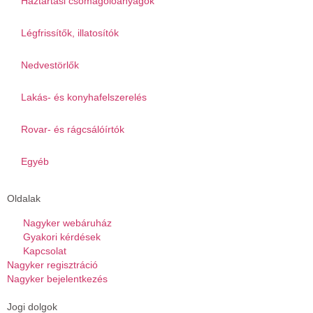
Háztartási csomagolóanyagok
Légfrissítők, illatosítók
Nedvestörlők
Lakás- és konyhafelszerelés
Rovar- és rágcsálóírtók
Egyéb
Oldalak
Nagyker webáruház
Gyakori kérdések
Kapcsolat
Nagyker regisztráció
Nagyker bejelentkezés
Jogi dolgok