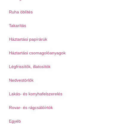
Ruha öblítés
Takarítás
Háztartási papírárúk
Háztartási csomagolóanyagok
Légfrissítők, illatosítók
Nedvestörlők
Lakás- és konyhafelszerelés
Rovar- és rágcsálóírtók
Egyéb