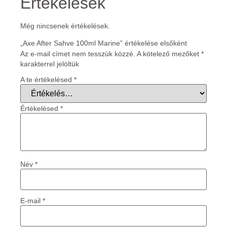
Értékelések
Még nincsenek értékelések.
„Axe After Sahve 100ml Marine” értékelése elsőként
Az e-mail címet nem tesszük közzé.
A kötelező mezőket
*
karakterrel jelöltük
A te értékelésed
*
Értékelésed
*
Név
*
E-mail
*