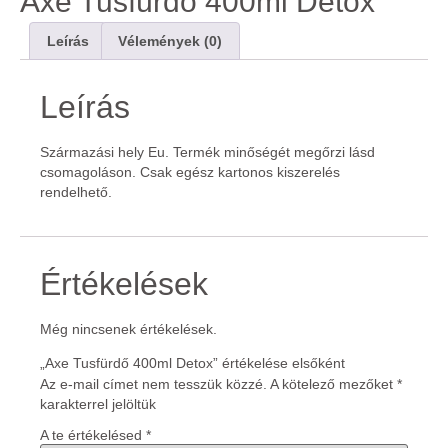
Axe Tusfürdő 400ml Detox
Leírás
Vélemények (0)
Leírás
Származási hely Eu. Termék minőségét megőrzi lásd
csomagoláson. Csak egész kartonos kiszerelés
rendelhető.
Értékelések
Még nincsenek értékelések.
„Axe Tusfürdő 400ml Detox” értékelése elsőként
Az e-mail címet nem tesszük közzé.
A kötelező mezőket
*
karakterrel jelöltük
A te értékelésed
*