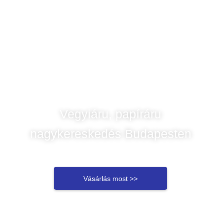
Vegyiáru, papíráru
nagykereskedés Budapesten
Vásárlás most >>