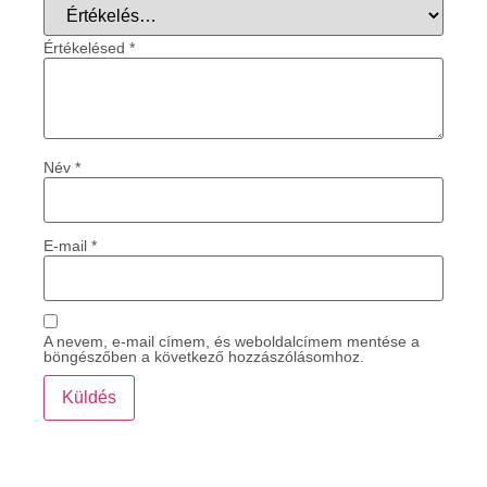
Értékelésed
*
Név
*
E-mail
*
A nevem, e-mail címem, és weboldalcímem mentése a
böngészőben a következő hozzászólásomhoz.