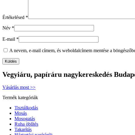
Értékelésed
*
Név
*
E-mail
*
A nevem, e-mail címem, és weboldalcímem mentése a böngészőb
Vegyiáru, papíráru nagykereskedés Budap
Vásárlás most >>
Termék kategóriák
Tisztálkodás
Mosás
Mosogatás
Ruha öblítés
Takarítás
Háztartási papírárúk