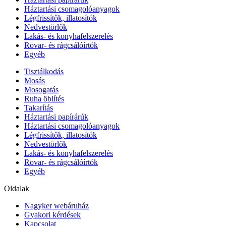
Háztartási csomagolóanyagok
Légfrissítők, illatosítók
Nedvestörlők
Lakás- és konyhafelszerelés
Rovar- és rágcsálóírtók
Egyéb
Tisztálkodás
Mosás
Mosogatás
Ruha öblítés
Takarítás
Háztartási papírárúk
Háztartási csomagolóanyagok
Légfrissítők, illatosítók
Nedvestörlők
Lakás- és konyhafelszerelés
Rovar- és rágcsálóírtók
Egyéb
Oldalak
Nagyker webáruház
Gyakori kérdések
Kapcsolat