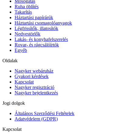
Mosogatás
Ruha öblítés
Takarítás
Háztartási papírárúk
Háztartási csomagolóanyagok
Légfrissítők, illatosítók
Nedvestörlők
Lakás- és konyhafelszerelés
Rovar- és rágcsálóírtók
Egyéb
Oldalak
Nagyker webáruház
Gyakori kérdések
Kapcsolat
Nagyker regisztráció
Nagyker bejelentkezés
Jogi dolgok
Általános Szerződési Feltételek
Adatvédelem (GDPR)
Kapcsolat