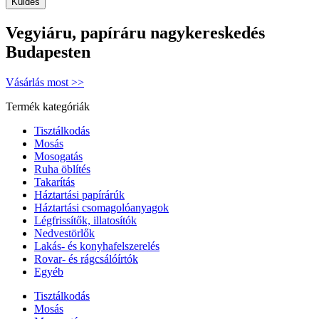
Vegyiáru, papíráru nagykereskedés
Budapesten
Vásárlás most >>
Termék kategóriák
Tisztálkodás
Mosás
Mosogatás
Ruha öblítés
Takarítás
Háztartási papírárúk
Háztartási csomagolóanyagok
Légfrissítők, illatosítók
Nedvestörlők
Lakás- és konyhafelszerelés
Rovar- és rágcsálóírtók
Egyéb
Tisztálkodás
Mosás