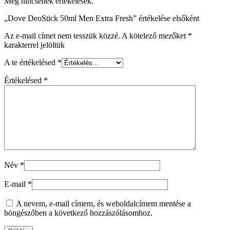
Még nincsenek értékelések.
„Dove DeoStick 50ml Men Extra Fresh” értékelése elsőként
Az e-mail címet nem tesszük közzé.
A kötelező mezőket
*
karakterrel jelöltük
A te értékelésed
*
Értékelésed
*
Név
*
E-mail
*
A nevem, e-mail címem, és weboldalcímem mentése a
böngészőben a következő hozzászólásomhoz.