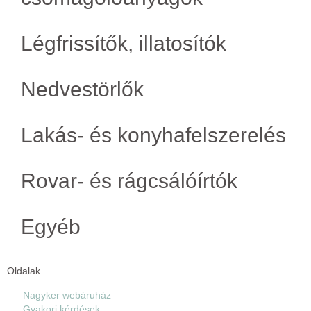
Légfrissítők, illatosítók
Nedvestörlők
Lakás- és konyhafelszerelés
Rovar- és rágcsálóírtók
Egyéb
Oldalak
Nagyker webáruház
Gyakori kérdések