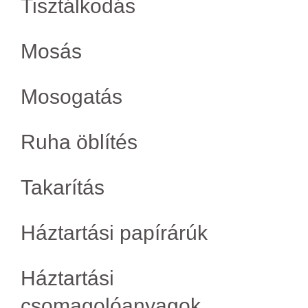
Tisztálkodás
Mosás
Mosogatás
Ruha öblítés
Takarítás
Háztartási papírárúk
Háztartási
csomagolóanyagok