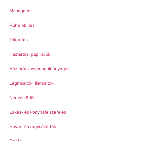
Mosogatás
Ruha öblítés
Takarítás
Háztartási papírárúk
Háztartási csomagolóanyagok
Légfrissítők, illatosítók
Nedvestörlők
Lakás- és konyhafelszerelés
Rovar- és rágcsálóírtók
Egyéb