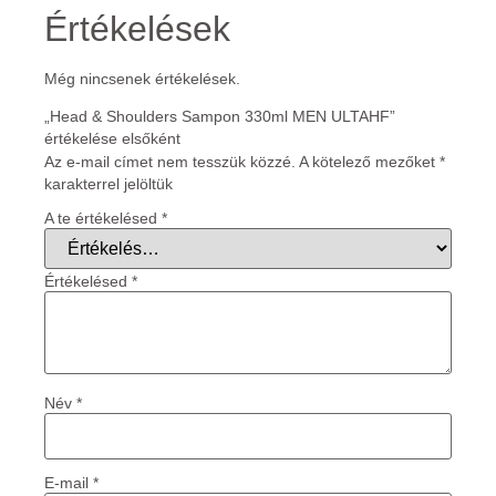
Értékelések
Még nincsenek értékelések.
„Head & Shoulders Sampon 330ml MEN ULTAHF”
értékelése elsőként
Az e-mail címet nem tesszük közzé.
A kötelező mezőket
*
karakterrel jelöltük
A te értékelésed
*
Értékelésed
*
Név
*
E-mail
*