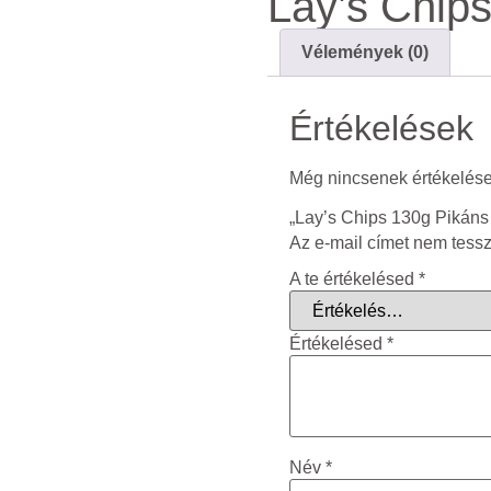
Lay’s Chip
Vélemények (0)
Értékelések
Még nincsenek értékelése
„Lay’s Chips 130g Pikáns 
Az e-mail címet nem tess
A te értékelésed
*
Értékelésed
*
Név
*