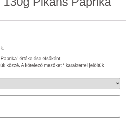
s 130g Pikáns Paprika
k.
Paprika” értékelése elsőként
zük közzé.
A kötelező mezőket
*
karakterrel jelöltük