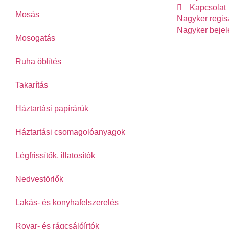
Kapcsolat
Mosás
Nagyker regis
Nagyker bejel
Mosogatás
Ruha öblítés
Takarítás
Háztartási papírárúk
Háztartási csomagolóanyagok
Légfrissítők, illatosítók
Nedvestörlők
Lakás- és konyhafelszerelés
Rovar- és rágcsálóírtók