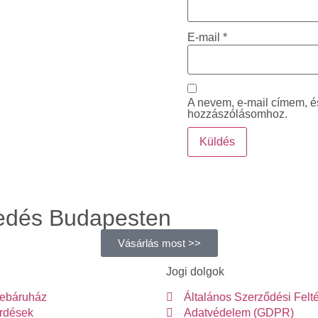
E-mail
*
A nevem, e-mail címem, 
hozzászólásomhoz.
kedés Budapesten
Vásárlás most >>
Jogi dolgok
ebáruház
Általános Szerződési Felté
érdések
Adatvédelem (GDPR)