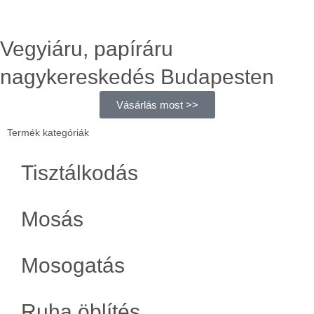
Vegyiáru, papíráru
nagykereskedés Budapesten
Vásárlás most >>
Termék kategóriák
Tisztálkodás
Mosás
Mosogatás
Ruha öblítés