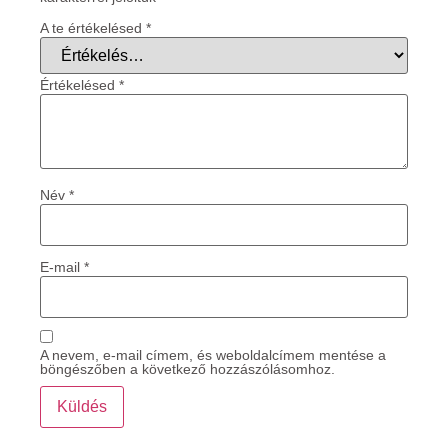
A te értékelésed
*
Értékelésed
*
Név
*
E-mail
*
A nevem, e-mail címem, és weboldalcímem mentése a
böngészőben a következő hozzászólásomhoz.