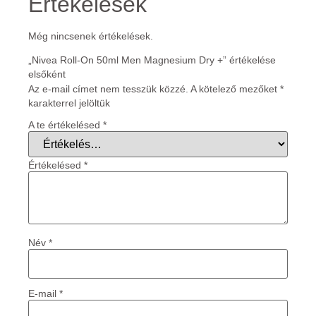
Értékelések
Még nincsenek értékelések.
„Nivea Roll-On 50ml Men Magnesium Dry +” értékelése
elsőként
Az e-mail címet nem tesszük közzé.
A kötelező mezőket
*
karakterrel jelöltük
A te értékelésed
*
Értékelésed
*
Név
*
E-mail
*