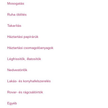
Mosogatás
Ruha öblítés
Takarítás
Háztartási papírárúk
Háztartási csomagolóanyagok
Légfrissítők, illatosítók
Nedvestörlők
Lakás- és konyhafelszerelés
Rovar- és rágcsálóírtók
Egyéb