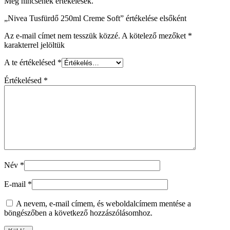
Még nincsenek értékelések.
„Nivea Tusfürdő 250ml Creme Soft” értékelése elsőként
Az e-mail címet nem tesszük közzé.
A kötelező mezőket
*
karakterrel jelöltük
A te értékelésed
*
Értékelésed
*
Név
*
E-mail
*
A nevem, e-mail címem, és weboldalcímem mentése a
böngészőben a következő hozzászólásomhoz.