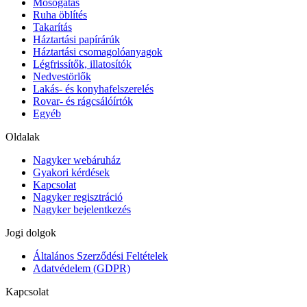
Mosogatás
Ruha öblítés
Takarítás
Háztartási papírárúk
Háztartási csomagolóanyagok
Légfrissítők, illatosítók
Nedvestörlők
Lakás- és konyhafelszerelés
Rovar- és rágcsálóírtók
Egyéb
Oldalak
Nagyker webáruház
Gyakori kérdések
Kapcsolat
Nagyker regisztráció
Nagyker bejelentkezés
Jogi dolgok
Általános Szerződési Feltételek
Adatvédelem (GDPR)
Kapcsolat