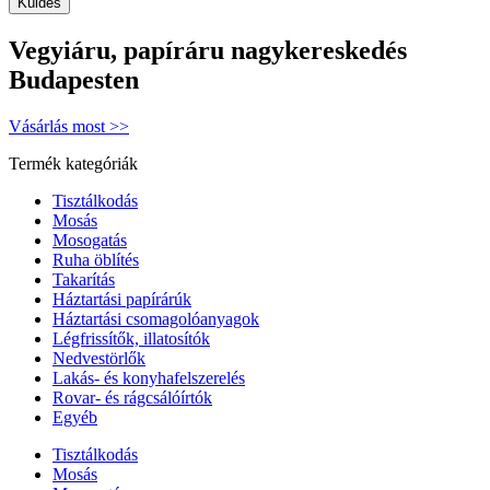
Vegyiáru, papíráru nagykereskedés
Budapesten
Vásárlás most >>
Termék kategóriák
Tisztálkodás
Mosás
Mosogatás
Ruha öblítés
Takarítás
Háztartási papírárúk
Háztartási csomagolóanyagok
Légfrissítők, illatosítók
Nedvestörlők
Lakás- és konyhafelszerelés
Rovar- és rágcsálóírtók
Egyéb
Tisztálkodás
Mosás