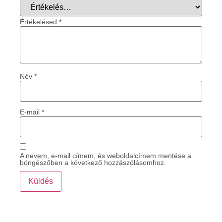
Értékelésed
*
Név
*
E-mail
*
A nevem, e-mail címem, és weboldalcímem mentése a
böngészőben a következő hozzászólásomhoz.