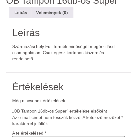
OB Tampon 16db-os Super
Leírás
Vélemények (0)
Leírás
Származási hely Eu. Termék minőségét megőrzi lásd
csomagoláson. Csak egész kartonos kiszerelés
rendelhető.
Értékelések
Még nincsenek értékelések.
„OB Tampon 16db-os Super” értékelése elsőként
Az e-mail címet nem tesszük közzé.
A kötelező mezőket
*
karakterrel jelöltük
A te értékelésed
*