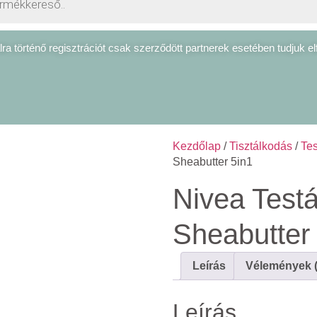
ra történő regisztrációt csak szerződött partnerek esetében tudjuk el
Kezdőlap
/
Tisztálkodás
/
Tes
Sheabutter 5in1
Nivea Testá
Sheabutter
Leírás
Vélemények (
Leírás