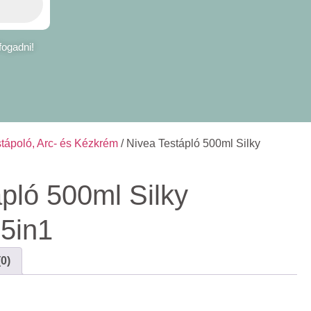
fogadni!
tápoló, Arc- és Kézkrém
/ Nivea Testápló 500ml Silky
pló 500ml Silky
 5in1
0)